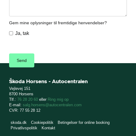
Gem mine oplysninger til fremtidige henvendelser?
Ja, tak
Škoda Horsens - Autocentralen
Vejlevej 151
8700 Horsens
Tlf.:
76 28 20 60
eller
Ring mig op
E-mail:
salg.horsens@autocentralen.com
CVR: 77 55 28 12
skoda.dk
Cookiepolitik
Betingelser for online booking
Privatlivspolitik
Kontakt