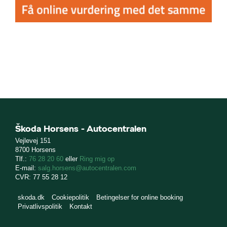
Škoda Horsens - Autocentralen
Vejlevej 151
8700 Horsens
Tlf.:
76 28 20 60
eller
Ring mig op
E-mail:
salg.horsens@autocentralen.com
CVR: 77 55 28 12
skoda.dk
Cookiepolitik
Betingelser for online booking
Privatlivspolitik
Kontakt