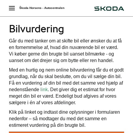
Škoda
Toggle
Škoda Horsens - Autocentralen
navigation
Bilvurdering
Går du med tanker om at skifte bil eller ønsker du at få
en fornemmelse af, hvad din nuværende bil er værd.
Vi køber gerne din brugte bil uanset bilmærke - og
uanset om det drejer sig om bytte eller ren handel.
ing
Med en hurtig og nem online bilvurdering får du et godt
grundlag, når du skal beslutte, om du vil sælge din bil.
Få en vurdering af din bil med det samme ved hjælp af
nedenstående
link
. Det giver dig et estimat for hvor
meget din bil er værd. Endeligt bud afgives af vores
sælgere i én af vores afdelinger.
Klik på linket og indtast dine oplysninger i formularen
nedenfor – så modtager du med det samme en
estimeret vurdering på din brugte bil.