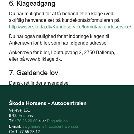
6. Klageadgang
Du har mulighed for at få behandlet en klage (ved
skriftlig henvendelse) på kundekontaktformularen på
http://www.skoda.dk/Kundeservice/formular/kundeservice/
.
Du har også mulighed for at indbringe klagen til
Ankenævn for biler, som har følgende adresse:
Ankenævn for biler, Lautrupvang 2, 2750 Ballerup,
eller på www.bilklage.dk.
7. Gældende lov
Dansk ret finder anvendelse.
Škoda Horsens - Autocentralen
Vejlevej 151
8700 Horsens
Tlf.:
76 28 20 60
eller
Ring mig op
E-mail:
salg.horsens@autocentralen.com
CVR: 77 55 28 12