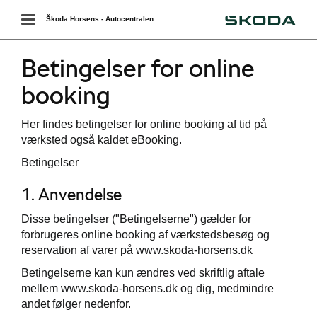
Škoda
Toggle
Škoda Horsens - Autocentralen
navigation
Betingelser for online
booking
Her findes betingelser for online booking af tid på
værksted også kaldet eBooking.
Betingelser
1. Anvendelse
Disse betingelser ("Betingelserne") gælder for
forbrugeres online booking af værkstedsbesøg og
reservation af varer på www.skoda-horsens.dk
Betingelserne kan kun ændres ved skriftlig aftale
mellem www.skoda-horsens.dk og dig, medmindre
andet følger nedenfor.