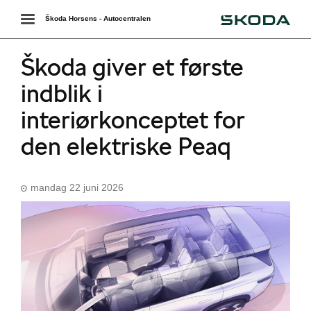
Škoda
Toggle
Škoda Horsens - Autocentralen
navigation
Škoda giver et første
indblik i
interiørkonceptet for
den elektriske Peaq
mandag 22 juni 2026
Škoda Danmarks