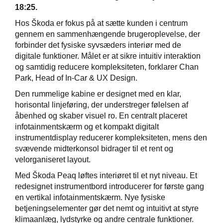
18:25.
Hos Škoda er fokus på at sætte kunden i centrum
gennem en sammenhængende brugeroplevelse, der
forbinder det fysiske syvsæders interiør med de
digitale funktioner. Målet er at sikre intuitiv interaktion
og samtidig reducere kompleksiteten, forklarer Chan
Park, Head of In-Car & UX Design.
Den rummelige kabine er designet med en klar,
horisontal linjeføring, der understreger følelsen af
åbenhed og skaber visuel ro. En centralt placeret
infotainmentskærm og et kompakt digitalt
instrumentdisplay reducerer kompleksiteten, mens den
svævende midterkonsol bidrager til et rent og
velorganiseret layout.
Med Škoda Peaq løftes interiøret til et nyt niveau. Et
redesignet instrumentbord introducerer for første gang
en vertikal infotainmentskærm. Nye fysiske
betjeningselementer gør det nemt og intuitivt at styre
klimaanlæg, lydstyrke og andre centrale funktioner.