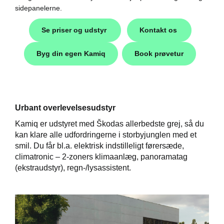
sidepanelerne.
easing
Se priser og udstyr
Kontakt os
Byg din egen Kamiq
Book prøvetur
Urbant overlevelsesudstyr
til hurtig
Kamiq er udstyret med Škodas allerbedste grej, så du
kan klare alle udfordringerne i storbyjunglen med et
smil. Du får bl.a. elektrisk indstilleligt førersæde,
climatronic – 2-zoners klimaanlæg, panoramatag
(ekstraudstyr), regn-/lysassistent.
p