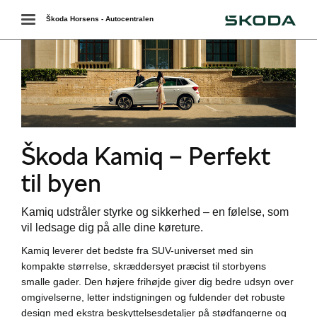
Škoda
Toggle
Škoda Horsens - Autocentralen
navigation
ende levering
Škoda Kamiq – Perfekt
r
til byen
Kamiq udstråler styrke og sikkerhed – en følelse, som
vil ledsage dig på alle dine køreture.
Kamiq leverer det bedste fra SUV-universet med sin
kompakte størrelse, skræddersyet præcist til storbyens
smalle gader. Den højere frihøjde giver dig bedre udsyn over
i
omgivelserne, letter indstigningen og fuldender det robuste
design med ekstra beskyttelsesdetaljer på stødfangerne og